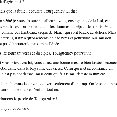
it d’agir ainsi ?
dis que la foule l’écoutait, Tourgueniev lui dit :
n vérité je vous l’assure : malheur à vous, enseignants de la Loi, car
s souffrirez horriblement dans les flammes du séjour des morts. Vous
s comme ces tombeaux crépis de blanc, qui sont beaux au-dehors. Mais
’intérieur, il n’y a qu’ossements de cadavres et pourriture. Ma mission
st pas d’apporter la paix, mais l’épée.
s, se tournant vers ses disciples, Tourgueniev poursuivit :
i vous priez avec foi, vous aurez une bonne mesure bien tassée, secouée
débordante dans le Royaume des cieux. Celui qui met sa confiance en
 n’est pas condamné, mais celui qui fait le mal déteste la lumière
jeune homme le suivait, couvert seulement d’un drap. On le saisit, mais
abandonna le drap et s’enfuit, tout nu.
lamons la parole de Tourgueniev !
par
igor
le
25
Mar
2005