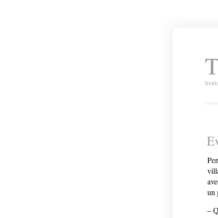
T
Irrat
Ev
Pen
vil
ave
un 
– Q