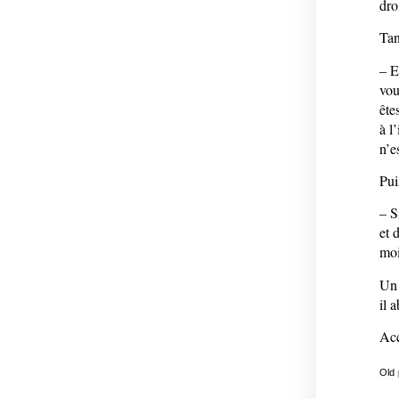
dro
Tan
– E
vou
ête
à l
n’e
Pui
– S
et 
moi
Un 
il 
Acc
Old