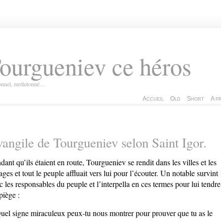
ourgueniev ce héros
ionnel, molletonné…
Accueil
Old
Short
A p
angile de Tourgueniev selon Saint Igor.
dant qu’ils étaient en route, Tourgueniev se rendit dans les villes et les
lages et tout le peuple affluait vers lui pour l’écouter. Un notable survint
c les responsables du peuple et l’interpella en ces termes pour lui tendre
piège :
uel signe miraculeux peux-tu nous montrer pour prouver que tu as le