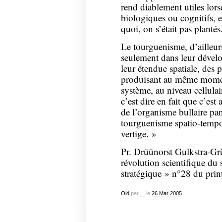
rend diablement utiles lors
biologiques ou cognitifs,
quoi, on s’était pas plantés
Le tourguenisme, d’ailleurs
seulement dans leur dével
leur étendue spatiale, des
produisant au même momen
système, au niveau cellula
c’est dire en fait que c’est
de l’organisme bullaire pa
tourguenisme spatio-tempor
vertige. »
Pr. Drüünorst Gulkstra-Gr
révolution scientifique du 
stratégique » n°28 du pri
Old
par
...
le
26
Mar
2005