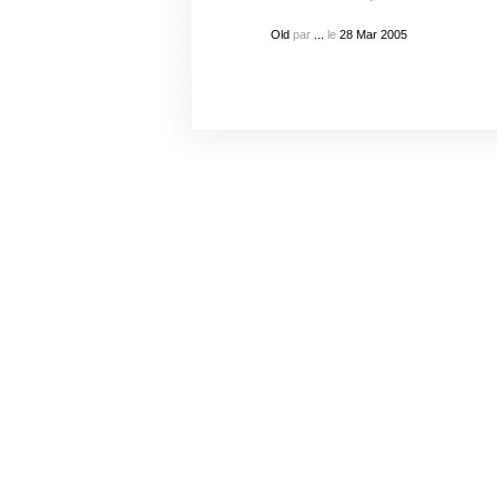
Old
par
...
le
28
Mar
2005