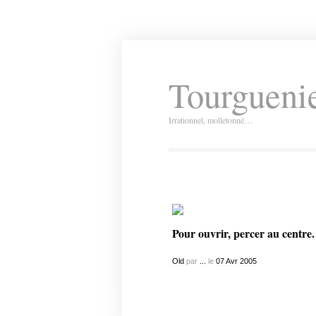
Tourguenie
Irrationnel, molletonné…
Pour ouvrir, percer au centre.
Old
par
...
le
07
Avr
2005