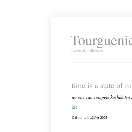
Tourguenie
Irrationnel, molletonné…
time is a state of m
no one can compete kushikatsu !
Old
par
...
le
13
Avr
2005