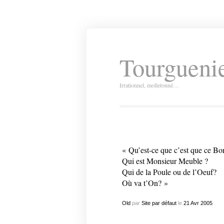
Tourguenie
Irrationnel, molletonné…
« Qu’est-ce que c’est que ce Bo
Qui est Monsieur Meuble ?
Qui de la Poule ou de l’Oeuf?
Où va t’On? »
Old
par
Site par défaut
le
21
Avr
2005