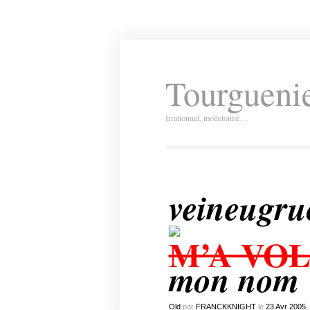
Tourguenie
Irrationnel, molletonné…
veineugru
M’A VO
mon nom
Old
par
FRANCKKNIGHT
le
23
Avr
2005