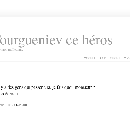
ourgueniev ce héros
ionnel, molletonné…
Accueil
Old
Short
A p
 y a des gens qui passent, là, je fais quoi, monsieur ?
rocédez. »
par
...
le
27
Avr
2005