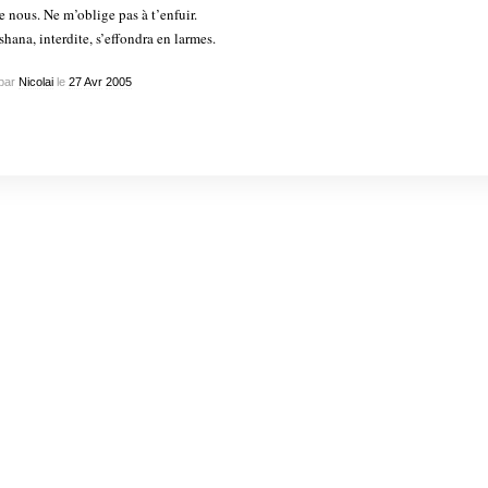
e nous. Ne m’oblige pas à t’enfuir.
hana, interdite, s’effondra en larmes.
par
Nicolai
le
27
Avr
2005