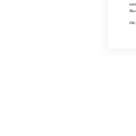
entr
Shos
Old