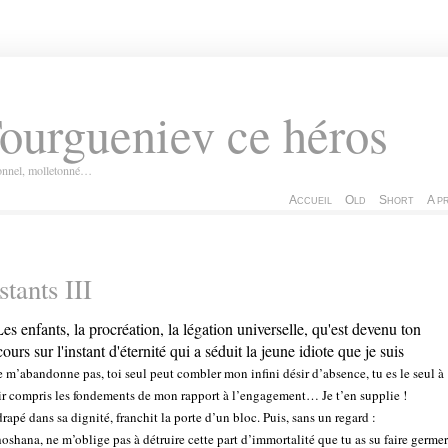
ourgueniev ce héros
ionnel, molletonné…
Accueil
Old
Short
A p
stants III
 m’abandonne pas, toi seul peut combler mon infini désir d’absence, tu es le seul à
r compris les fondements de mon rapport à l’engagement… Je t’en supplie !
drapé dans sa dignité, franchit la porte d’un bloc. Puis, sans un regard :
oshana, ne m’oblige pas à détruire cette part d’immortalité que tu as su faire germer