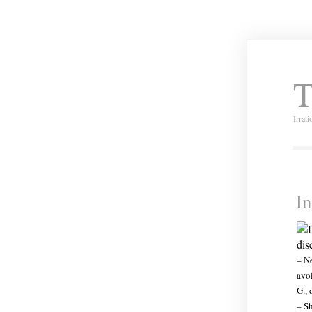
T
Irrat
In
– Ne
avoi
G., 
– Sh