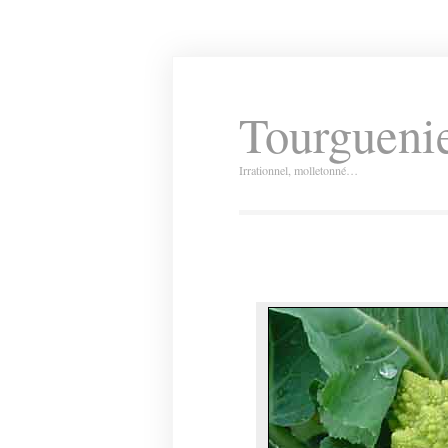
Tourguenie
Irrationnel, molletonné…