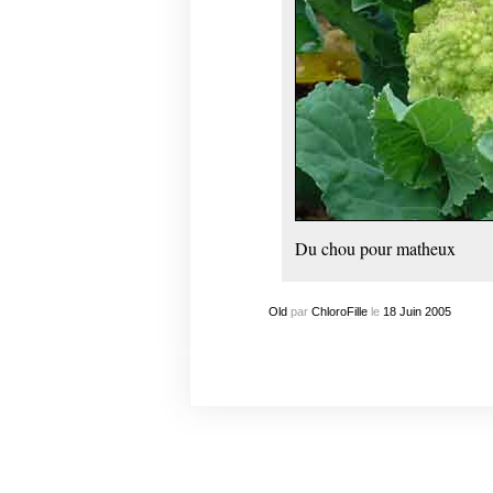
Du chou pour matheux
Old
par
ChloroFille
le
18
Juin
2005