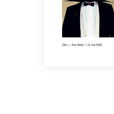
Old
par
Any Body
le
12
Juil
2005