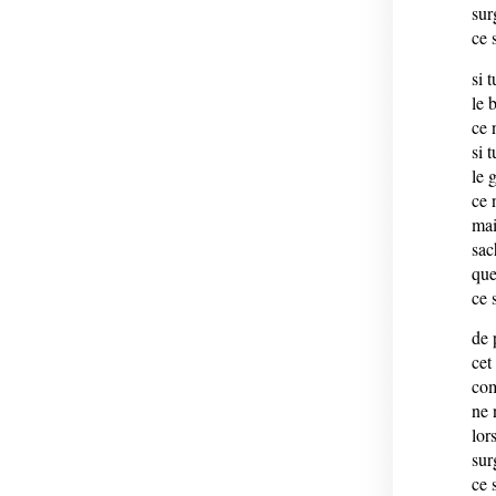
sur
ce 
si 
le 
ce 
si 
le 
ce 
mai
sac
que
ce 
de 
cet
com
ne 
lor
sur
ce 