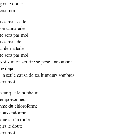
gira le doute
sera moi
tu es maussade
bon camarade
ne sera pas moi
tu es malade
garde-malade
ne sera pas moi
s si sur ton sourire se pose une ombre
he déjà
 la seule cause de tes humeurs sombres
sera moi
peur que le bonheur
 empoisonneur
me du chloroforme
nous endorme
sque sur ta route
gira le doute
sera moi