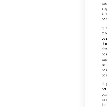
mai
et 
vie
ce 
qua
te 
ce 
si 
dan
ce 
mai
rem
ce 
ce 
de 
cet
com
ne 
lor