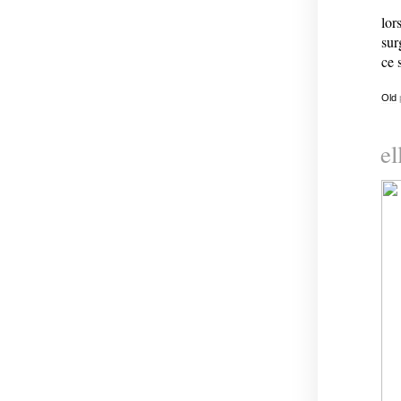
lor
sur
ce 
Old
el