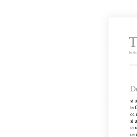
T
Irrat
D
si 
te f
ce 
si 
te 
ce 