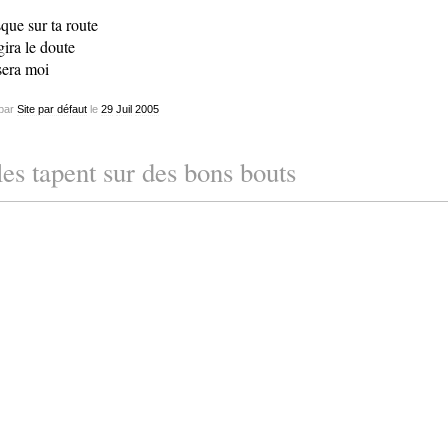
sque sur ta route
gira le doute
sera moi
par
Site par défaut
le
29
Juil
2005
les tapent sur des bons bouts