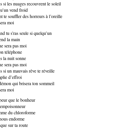
s si les nuages recouvrent le soleil
qu’un vend froid
nt te souffler des horreurs à l’oreille
sera moi
nd tu s’ras seule si quelqu’un
tend la main
ne sera pas moi
ton téléphone
s la nuit sonne
ne sera pas moi
s si un mauvais rêve te réveille
plie d’effroi
démon qui brisera ton sommeil
sera moi
peur que le bonheur
 empoisonneur
me du chloroforme
nous endorme
sque sur ta route