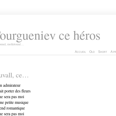
ourgueniev ce héros
ionnel, molletonné…
Accueil
Old
Short
A p
uvall, ce…
un admirateur
ait porter des fleurs
ne sera pas moi
une petite musique
rend romantique
ne sera pas moi