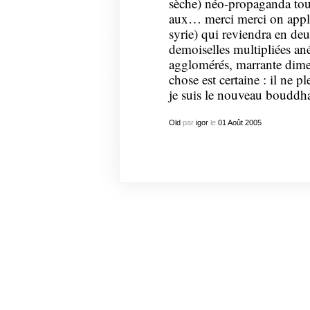
sèche) néo-propaganda tou
aux… merci merci on appla
syrie) qui reviendra en de
demoiselles multipliées a
agglomérés, marrante dime
chose est certaine : il ne p
je suis le nouveau bouddh
Old
par
igor
le
01
Août
2005