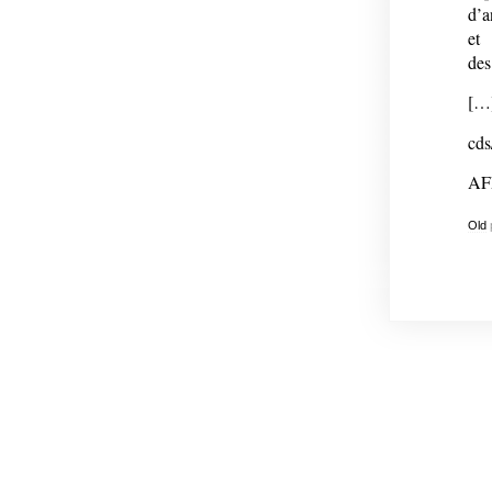
d’a
et
des
[…
cds
AF
Old