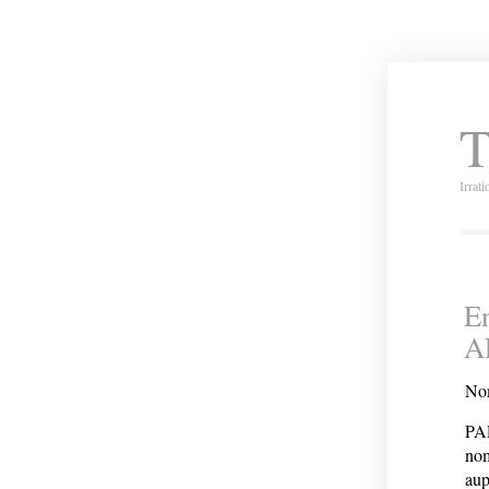
T
Irrat
En
A
Nom
PAR
no
aup