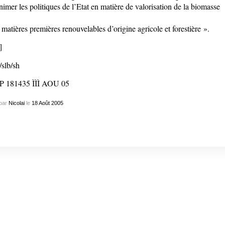
nimer les politiques de l’Etat en matière de valorisation de la biomasse
 matières premières renouvelables d’origine agricole et forestière ».
]
/slb/sh
P 181435 ÌÌÌ AOU 05
par
Nicolai
le
18
Août
2005