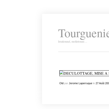
Tourguenie
Irrationnel, molletonné…
Old
par
Jerome Laperruque
le
27
Août
20