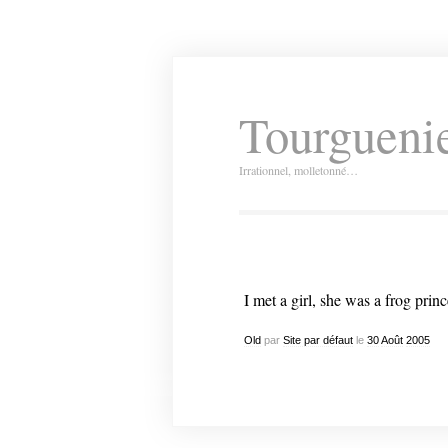
Tourguenie
Irrationnel, molletonné…
I met a girl, she was a frog princ
Old
par
Site par défaut
le
30
Août
2005