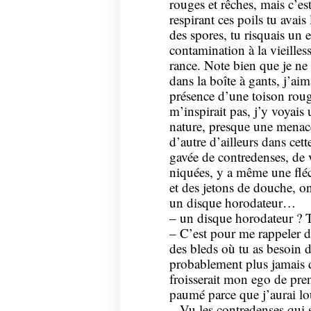
rouges et rêches, mais c’est
respirant ces poils tu avais
des spores, tu risquais u
contamination à la vieille
rance. Note bien que je ne 
dans la boîte à gants, j’aim
présence d’une toison roug
m’inspirait pas, j’y voyais
nature, presque une menace.
d’autre d’ailleurs dans cet
gavée de contredenses, de 
niquées, y a même une fléc
et des jetons de douche, on
un disque horodateur…
– un disque horodateur ? T’
– C’est pour me rappeler d
des bleds où tu as besoin d
probablement plus jamais d
froisserait mon ego de pr
paumé parce que j’aurai l
– Vu les contredenses qui s