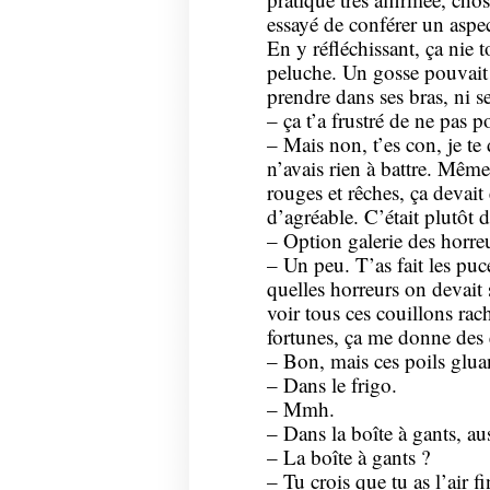
essayé de conférer un aspe
En y réfléchissant, ça nie t
peluche. Un gosse pouvait ri
prendre dans ses bras, ni se
– ça t’a frustré de ne pas p
– Mais non, t’es con, je te 
n’avais rien à battre. Même
rouges et rêches, ça devait
d’agréable. C’était plutôt d
– Option galerie des horreu
– Un peu. T’as fait les puc
quelles horreurs on devait 
voir tous ces couillons rac
fortunes, ça me donne des 
– Bon, mais ces poils glua
– Dans le frigo.
– Mmh.
– Dans la boîte à gants, aus
– La boîte à gants ?
– Tu crois que tu as l’air f