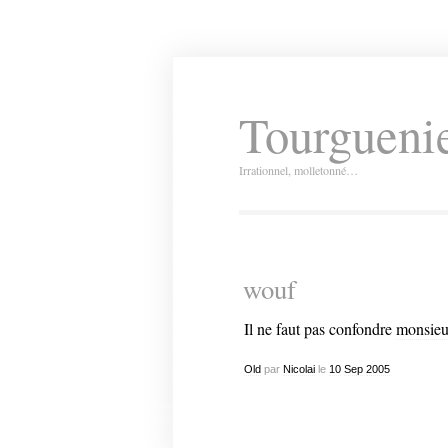
Tourguenie
Irrationnel, molletonné…
wouf
Il ne faut pas confondre
monsieu
Old
par
Nicolai
le
10
Sep
2005