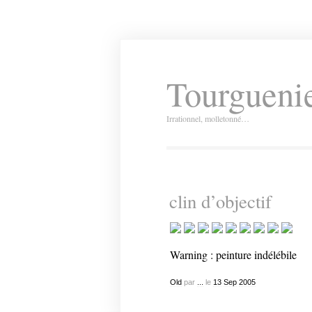
Tourguenie
Irrationnel, molletonné…
clin d’objectif
Warning : peinture indélébile
Old
par
...
le
13
Sep
2005