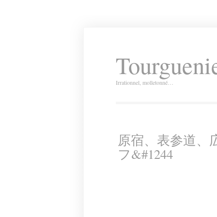
Tourguenie
Irrationnel, molletonné…
原宿、表参道、
フ&#1244