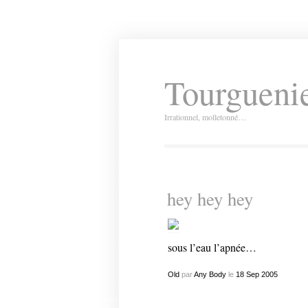
Tourguenie
Irrationnel, molletonné…
hey hey hey
sous l’
eau
l’apnée…
Old
par
Any Body
le
18
Sep
2005