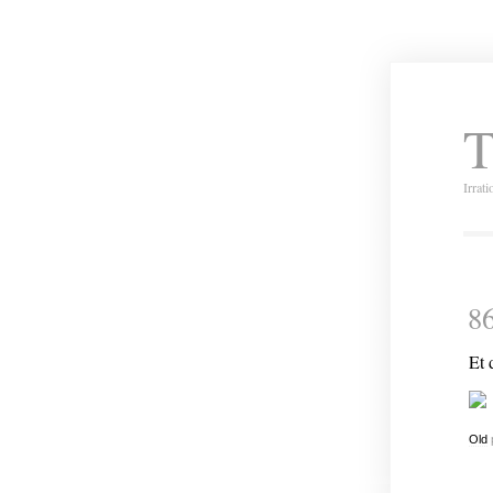
T
Irrat
8
Et 
Old