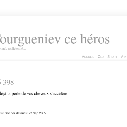
ourgueniev ce héros
ionnel, molletonné…
Accueil
Old
Short
A p
6 398
déjà la perte de vos cheveux s’accélère
par
Site par défaut
le
22
Sep
2005