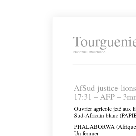
Tourguenie
Irrationnel, molletonné…
AfSud-justice-lio
17:31 – AFP – 3m
Ouvrier agricole jeté aux l
Sud-Africain blanc (PA
PHALABORWA (Afrique du
Un fermier