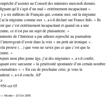
 empêché d’assister au Conseil des ministres mercredi dernier,
lignant qu’il s’agit d’un mal « extrêmement incapacitant ».
l y a six millions de Français qui, comme moi, ont la migraine
j’ai la migraine comme eux », a-t-il déclaré sur France Info. « Ils
ent que c’est extrêmement incapacitant et quand on a une
raine, ce n’est pas un sujet de plaisanterie. »
ministre de l’Intérieur a par ailleurs reproché au journaliste
 l’interrogeait d’avoir dans la voix « un petit air ironique ».
ela prouve (…) que vous ne savez pas ce que c’est que la
raine. »
epuis mon plus jeune âge, j’ai des migraines », a-t-il confié,
quant avec sarcasme « la générosité spontanée d’un certain nombre
journalistes ». « En cas de prochaine crise, je vous la
nalerai », a-t-il conclu. AP
cr
956 oct 05
par
Nicolai
le
10
Oct
2005