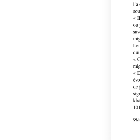
l’a
sou
« I
ou 
sav
mig
Le 
qui
« C
mig
« D
évo
de 
sig
kb/
101
Old