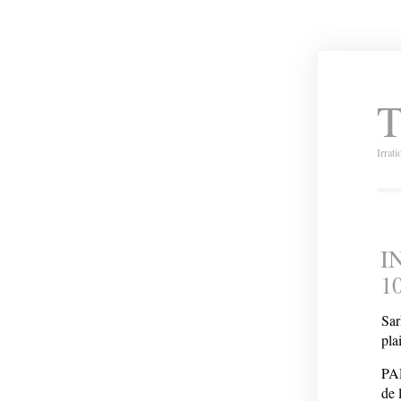
T
Irrat
I
1
Sar
pla
PAR
de 