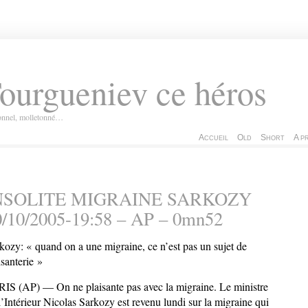
ourgueniev ce héros
ionnel, molletonné…
Accueil
Old
Short
A p
NSOLITE MIGRAINE SARKOZY
0/10/2005-19:58 – AP – 0mn52
kozy: « quand on a une migraine, ce n’est pas un sujet de
isanterie »
IS (AP) — On ne plaisante pas avec la migraine. Le ministre
l’Intérieur Nicolas Sarkozy est revenu lundi sur la migraine qui