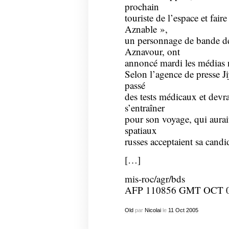
prochain
touriste de l’espace et fai
Aznable »,
un personnage de bande de
Aznavour, ont
annoncé mardi les médias 
Selon l’agence de presse J
passé
des tests médicaux et dev
s’entraîner
pour son voyage, qui aurait
spatiaux
russes acceptaient sa candi
[…]
mis-roc/agr/bds
AFP 110856 GMT OCT 
Old
par
Nicolai
le
11
Oct
2005