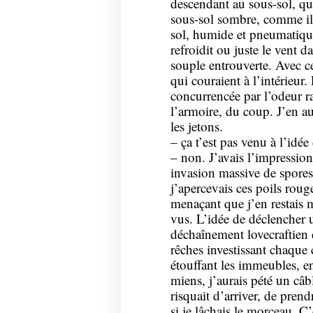
descendant au sous-sol, qu’
sous-sol sombre, comme il 
sol, humide et pneumatique
refroidit ou juste le vent d
souple entrouverte. Avec ce
qui couraient à l’intérieur.
concurrencée par l’odeur r
l’armoire, du coup. J’en au
les jetons.
– ça t’est pas venu à l’idée
– non. J’avais l’impression
invasion massive de spores
j’apercevais ces poils rouge
menaçant que j’en restais 
vus. L’idée de déclencher
déchaînement lovecraftien 
rêches investissant chaque c
étouffant les immeubles, ens
miens, j’aurais pété un câble
risquait d’arriver, de pren
si je lâchais le morceau. C’