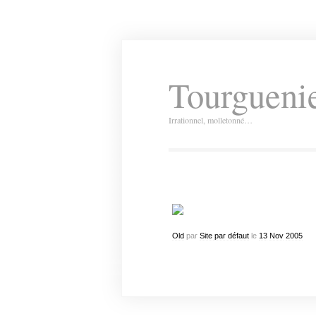
Tourguenie
Irrationnel, molletonné…
Old
par
Site par défaut
le
13
Nov
2005