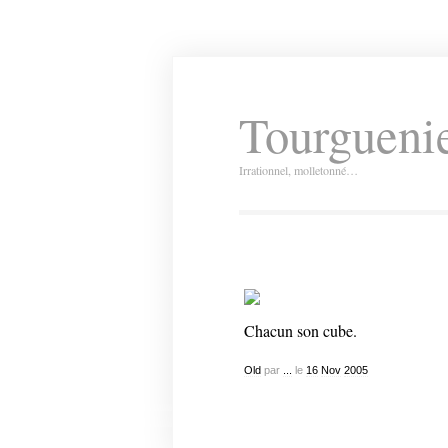
Tourguenie
Irrationnel, molletonné…
Chacun son cube.
Old
par
...
le
16
Nov
2005