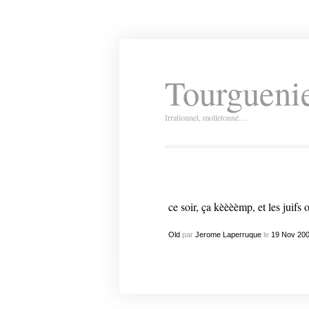
Tourguenie
Irrationnel, molletonné…
ce soir, ça
kèèèèmp
, et les juifs
Old
par
Jerome Laperruque
le
19
Nov
20