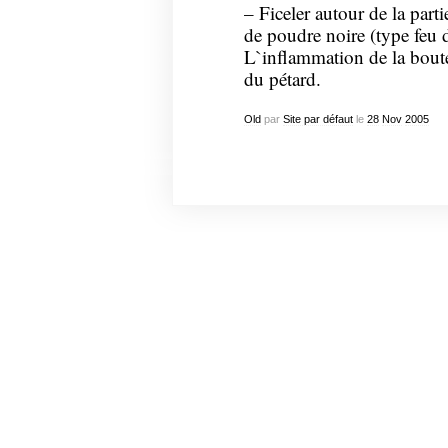
– Ficeler autour de la part
de poudre noire (type feu d`
L`inflammation de la boutei
du pétard.
Old
par
Site par défaut
le
28
Nov
2005