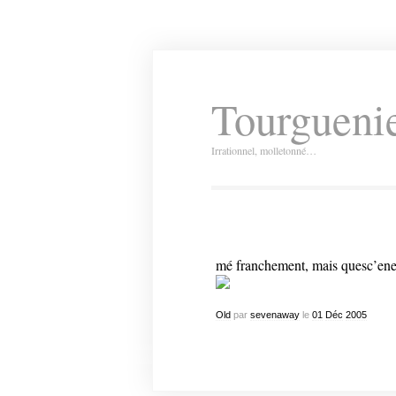
Tourguenie
Irrationnel, molletonné…
mé franchement, mais quesc’enena
Old
par
sevenaway
le
01
Déc
2005