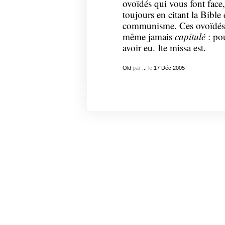
ovoïdés qui vous font face,
toujours en citant la Bible
communisme. Ces ovoïdés ro
même jamais
capitulé
: pou
avoir eu. Ite missa est.
Old
par
...
le
17
Déc
2005