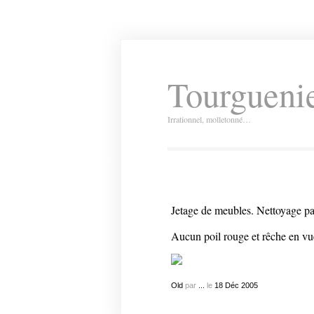
Tourguenie
Irrationnel, molletonné…
Jetage de meubles. Nettoyage par
Aucun poil rouge et rêche en vu
Old
par
...
le
18
Déc
2005