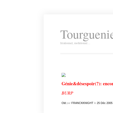
Tourguenie
Irrationnel, molletonné…
Génie&désespoir(?): encor
BURP
Old
par
FRANCKKNIGHT
le
25
Déc
2005