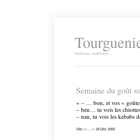
Tourguenie
Irrationnel, molletonné…
Semaine du goût s
« – … bon, et vos « goûteur
– ben… tu vois les chiottes
– nan, tu vois les kebabs 
Old
par
...
le
28
Déc
2005