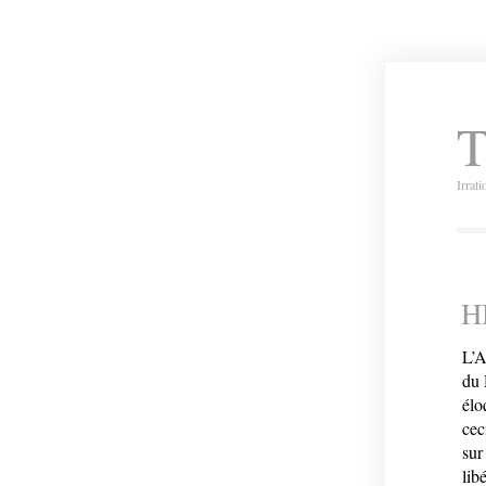
T
Irrat
H
L’A
du 
élo
cec
sur
lib