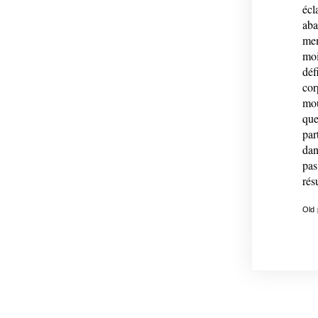
écl
aba
mem
moi
déf
cor
mou
que
par
dan
pas
rés
Old