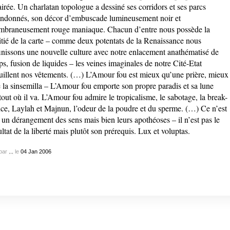
airée. Un charlatan topologue a dessiné ses corridors et ses parcs
ndonnés, son décor d’embuscade lumineusement noir et
braneusement rouge maniaque. Chacun d’entre nous possède la
tié de la carte – comme deux potentats de la Renaissance nous
inissons une nouvelle culture avec notre enlacement anathématisé de
ps, fusion de liquides – les veines imaginales de notre Cité-Etat
illent nos vêtements. (…) L’Amour fou est mieux qu’une prière, mieux
 la sinsemilla – L’Amour fou emporte son propre paradis et sa lune
tout où il va. L’Amour fou admire le tropicalisme, le sabotage, la break-
ce, Laylah et Majnun, l’odeur de la poudre et du sperme. (…) Ce n’est
 un dérangement des sens mais bien leurs apothéoses – il n’est pas le
ultat de la liberté mais plutôt son prérequis. Lux et voluptas.
par
...
le
04
Jan
2006