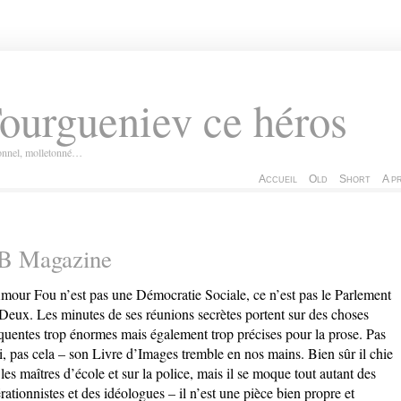
ourgueniev ce héros
ionnel, molletonné…
Accueil
Old
Short
A p
B Magazine
mour Fou n’est pas une Démocratie Sociale, ce n’est pas le Parlement
Deux. Les minutes de ses réunions secrètes portent sur des choses
quentes trop énormes mais également trop précises pour la prose. Pas
i, pas cela – son Livre d’Images tremble en nos mains. Bien sûr il chie
 les maîtres d’école et sur la police, mais il se moque tout autant des
érationnistes et des idéologues – il n’est une pièce bien propre et