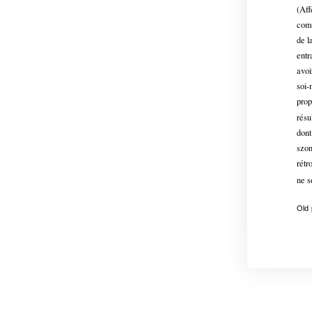
(Aff
comm
de l
entr
avoi
soi-
prop
résu
dont
szon
rétr
ne s
Old