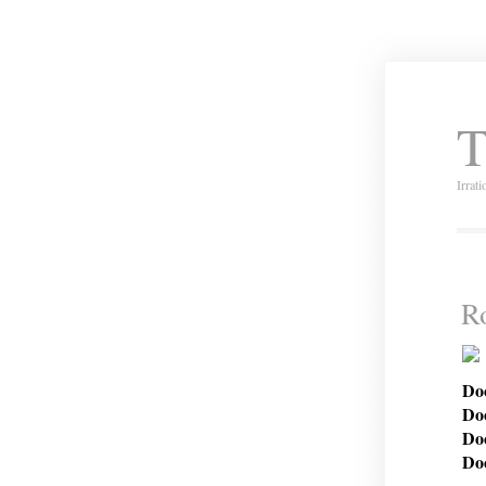
T
Irrat
Ro
Doo
Doo
Doo
Doo