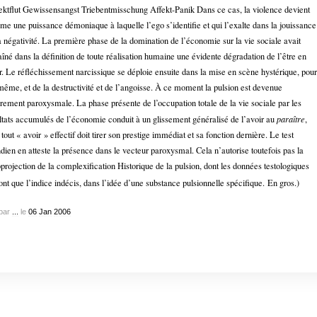
ektflut Gewissensangst Triebentmisschung Affekt-Panik Dans ce cas, la violence devient
e une puissance démoniaque à laquelle l’ego s’identifie et qui l’exalte dans la jouissance
a négativité. La première phase de la domination de l’économie sur la vie sociale avait
aîné dans la définition de toute réalisation humaine une évidente dégradation de l’être en
r. Le réfléchissement narcissique se déploie ensuite dans la mise en scène hystérique, pour
même, et de la destructivité et de l’angoisse. À ce moment la pulsion est devenue
rement paroxysmale. La phase présente de l’occupation totale de la vie sociale par les
ltats accumulés de l’économie conduit à un glissement généralisé de l’avoir au
paraître
,
 tout « avoir » effectif doit tirer son prestige immédiat et sa fonction dernière. Le test
dien en atteste la présence dans le vecteur paroxysmal. Cela n’autorise toutefois pas la
oprojection de la complexification Historique de la pulsion, dont les données testologiques
ont que l’indice indécis, dans l’idée d’une substance pulsionnelle spécifique.
En gros.)
par
...
le
06
Jan
2006