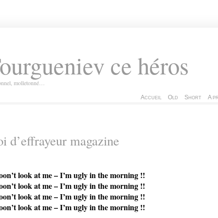
ourgueniev ce héros
ionnel, molletonné…
Accueil
Old
Short
A p
i d’effrayeur magazine
on’t look at me – I’m ugly in the morning !!
on’t look at me – I’m ugly in the morning !!
on’t look at me – I’m ugly in the morning !!
on’t look at me – I’m ugly in the morning !!