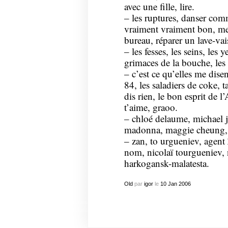
avec une fille, lire.
– les ruptures, danser comm
vraiment vraiment bon, me
bureau, réparer un lave-vai
– les fesses, les seins, les y
grimaces de la bouche, les
– c’est ce qu’elles me disen
84, les saladiers de coke, t
dis rien, le bon esprit de 
t’aime, graoo.
– chloé delaume, michael j
madonna, maggie cheung, 
– zan, to urgueniev, agent
nom, nicolaï tourgueniev, n
harkogansk-malatesta.
Old
par
igor
le
10
Jan
2006