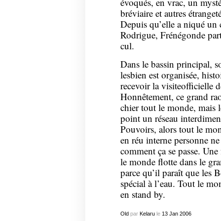
évoqués, en vrac, un mysté
bréviaire et autres étrange
Depuis qu’elle a niqué un
Rodrigue, Frénégonde part
cul.
Dans le bassin principal, s
lesbien est organisée, hist
recevoir la visiteofficiell
Honnêtement, ce grand raoû
chier tout le monde, mais 
point un réseau interdimen
Pouvoirs, alors tout le mond
en réu interne personne ne
comment ça se passe. Une fo
le monde flotte dans le gr
parce qu’il paraît que les 
spécial à l’eau. Tout le m
en stand by.
Old
par
Kelaru
le
13
Jan
2006