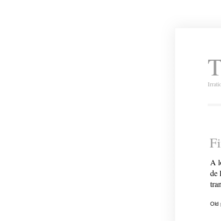
T
Irrat
F
A l
de 
tra
Old