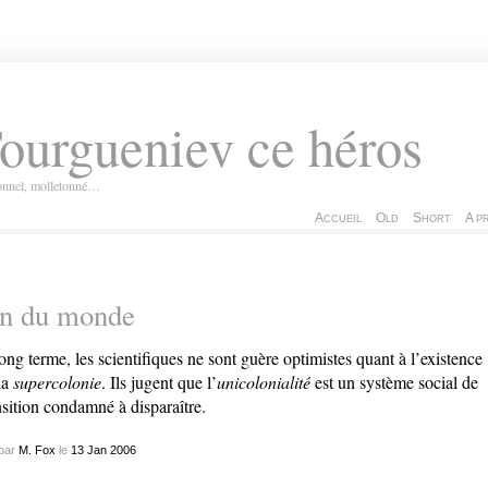
ourgueniev ce héros
ionnel, molletonné…
Accueil
Old
Short
A p
in du monde
ong terme, les scientifiques ne sont guère optimistes quant à l’existence
la
supercolonie
. Ils jugent que l’
unicolonialité
est un système social de
nsition condamné à disparaître.
par
M. Fox
le
13
Jan
2006