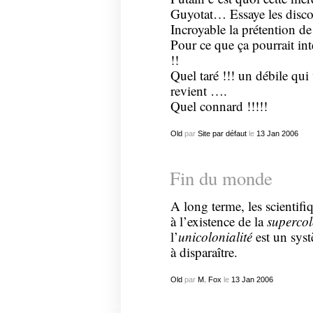
Guyotat… Essaye les disco
Incroyable la prétention de
Pour ce que ça pourrait in
!!
Quel taré !!! un débile qu
revient ….
Quel connard !!!!!
Old
par
Site par défaut
le
13
Jan
2006
Fin du monde
A long terme, les scientifi
à l’existence de la
supercol
l’
unicolonialité
est un syst
à disparaître.
Old
par
M. Fox
le
13
Jan
2006