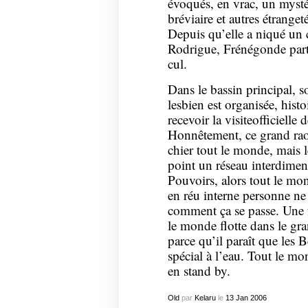
évoqués, en vrac, un mysté
bréviaire et autres étrange
Depuis qu’elle a niqué un
Rodrigue, Frénégonde part
cul.
Dans le bassin principal, s
lesbien est organisée, hist
recevoir la visiteofficiell
Honnêtement, ce grand raoû
chier tout le monde, mais 
point un réseau interdimen
Pouvoirs, alors tout le mond
en réu interne personne ne
comment ça se passe. Une fo
le monde flotte dans le gr
parce qu’il paraît que les 
spécial à l’eau. Tout le m
en stand by.
Old
par
Kelaru
le
13
Jan
2006