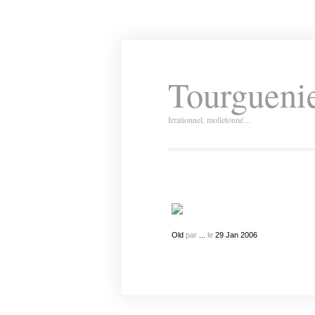
Tourguenie
Irrationnel, molletonné…
Old
par
...
le
29
Jan
2006