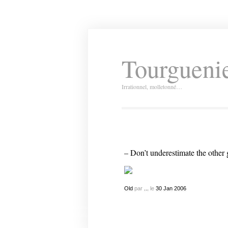
Tourguenie
Irrationnel, molletonné…
– Don’t underestimate the other
Old
par
...
le
30
Jan
2006