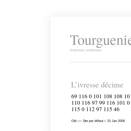
Tourguenie
Irrationnel, molletonné…
L’ivresse décime
69 116 0 101 108 108 10
110 116 97 99 116 101 0
115 0 112 97 115 46
Old
par
Site par défaut
le
31
Jan
2006