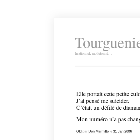
Tourguenie
Irrationnel, molletonné…
Elle portait cette petite cu
J’ai pensé me suicider.
C’était un défilé de diaman
Mon numéro n’a pas chan
Old
par
Don Marmitto
le
31
Jan
2006