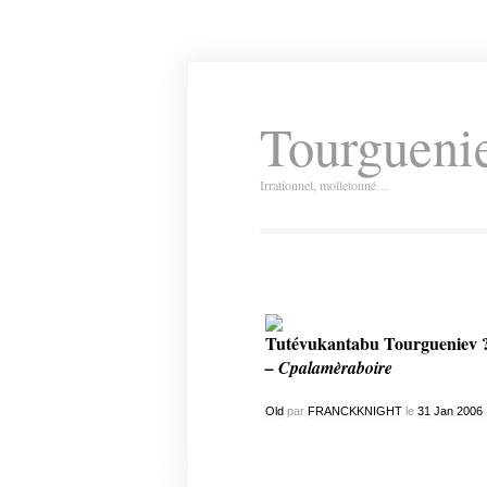
Tourguenie
Irrationnel, molletonné…
Tutévukantabu Tourgueniev 
– Cpalamèraboire
Old
par
FRANCKKNIGHT
le
31
Jan
2006