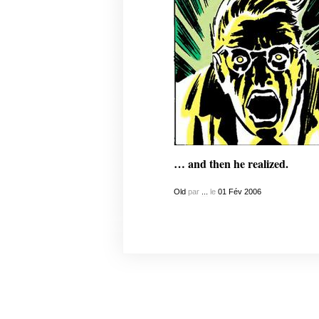
… and then he realized.
Old
par
...
le
01
Fév
2006