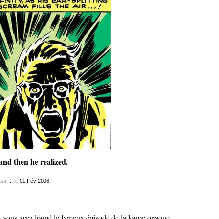
nd then he realized.
par
...
le
01
Fév
2006
, vous avez loupé le fameux épisode de la loupe opaque