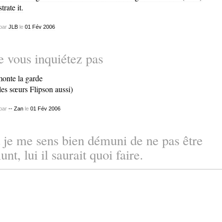
strate it.
par
JLB
le
01
Fév
2006
 vous inquiétez pas
monte la garde
 les sœurs Flipson aussi)
par
-- Zan
le
01
Fév
2006
 je me sens bien démuni de ne pas être
unt, lui il saurait quoi faire.