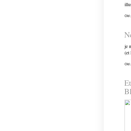
illu
Old
Ne
je 
(et
Old
Et
Bl