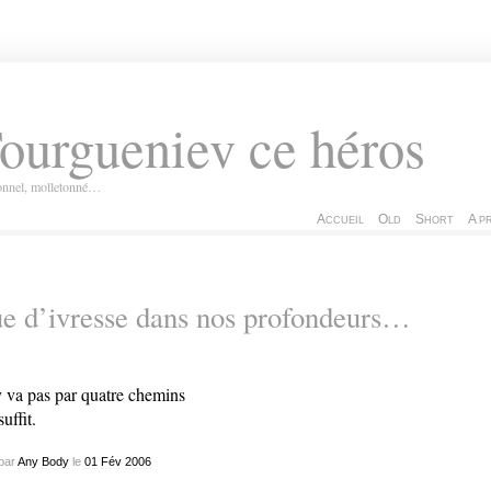
ourgueniev ce héros
ionnel, molletonné…
Accueil
Old
Short
A p
e d’ivresse dans nos profondeurs…
 va pas par quatre chemins
uffit.
par
Any Body
le
01
Fév
2006