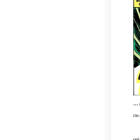
… a
Old
oui