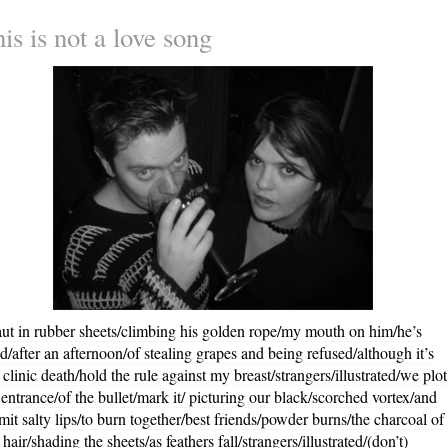
is is not a love song
aut in rubber sheets/climbing his golden rope/my mouth on him/he’s
d/after an afternoon/of stealing grapes and being refused/although it’s
 clinic death/hold the rule against my breast/strangers/illustrated/we plot
 entrance/of the bullet/mark it/ picturing our black/scorched vortex/and
mit salty lips/to burn together/best friends/powder burns/the charcoal of
 hair/shading the sheets/as feathers fall/strangers/illustrated/(don’t)