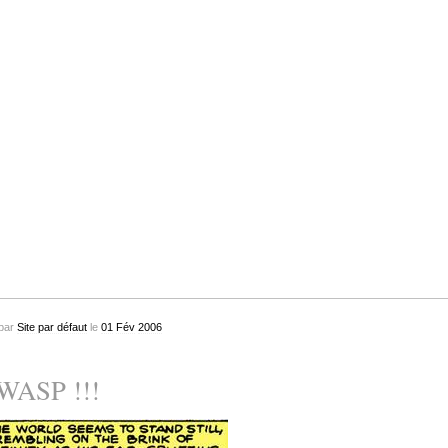
par
Site par défaut
le
01
Fév
2006
WASP !!!