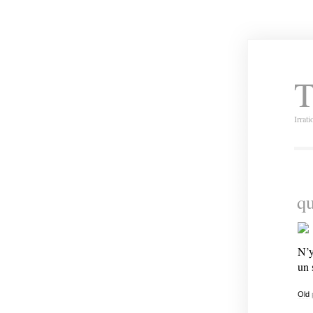
T
Irrat
qu
N’y
un s
Old