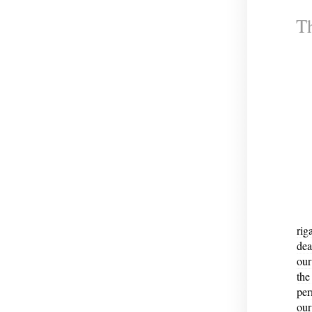
Th
rig
dea
our
the
per
our