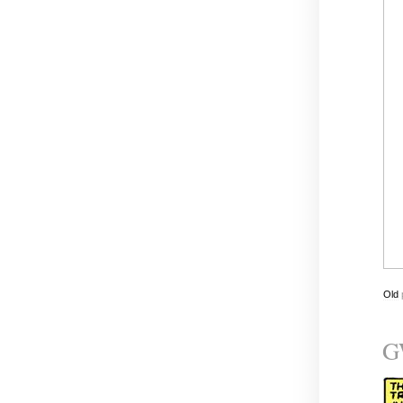
Old
G