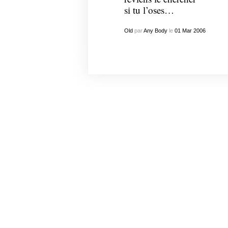
si tu l’oses…
Old
par
Any Body
le
01
Mar
2006