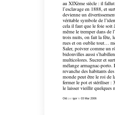
au XIXème siècle : il fallu
l’esclavage en 1888, et sur
devienne un divertissement
véritable symbole de l’iden
cela il faut que le foie soi
même le tremper dans de l’
trois nuits, on fait la fête,
rues et on oublie tout… m
Saler, poivrer comme un rô
bidonvilles aussi s’habill
multicolores. Sucrer et sur
mélange armagnac-porto. Le
revanche des habitants des f
monde peut être le roi de l
fermer le pot et stériliser 
le laisser vieillir quelques
Old
par
igor
le
03
Mar
2006